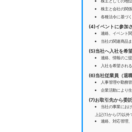
株主としての地
株主と会社の関
各種法令に基づ
(4)イベントに参
連絡、イベント
当社の関連商品
(5)当社へ入社を
連絡、情報のご
入社を希望される
(6)当社従業員（
人事管理や勤務
企業活動により
(7)お取引先から委
当社の事業にお
上記(1)から(7)
連絡、対応管理