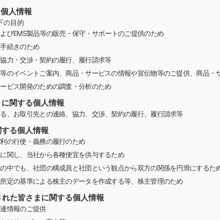
る個人情報
下の目的
よびEMS製品等の販売・保守・サポートのご提供のため
種手続きのため
・協力・交渉・契約の履行、履行請求等
会等のイベントご案内、商品・サービスの情報や宣伝物等のご提供、商品・
サービス開発のための調査・分析のため
まに関する個人情報
ける、お取引先との連絡、協力、交渉、契約の履行、履行請求等
関する個人情報
権利の行使・義務の履行のため
位に関し、当社から各種便宜を供与するため
係の中でも、社団の構成員と社団という観点から双方の関係を円滑にするた
く所定の基準による株主のデータを作成する等、株主管理のため
加された皆さまに関する個人情報
関連情報のご提供