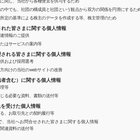
位に関し、当社から各種便宜を供与するため
係の中でも、社団の構成員と社団という観点から双方の関係を円滑にするた
く所定の基準による株主のデータを作成する等、株主管理のため
加された皆さまに関する個人情報
関連情報のご提供
またはサービスの案内等
希望される皆さまに関する個人情報
提供および採用選考
方向けの当社のwebサイトの改善
退職者含む）に関する個人情報
管理等
生じる必要な資料、書類の送付等
託を受けた個人情報
ける、お取引先との契約履行等
以外で、当社へお問合せされた皆さまに関する個人情報
、関連資料の送付等