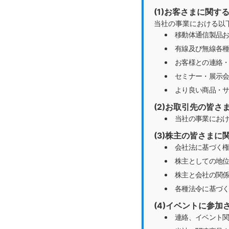
(1)お客さまに関す
当社の事業における以
移動体通信製品お
有線及び無線各
お客様との連絡
セミナー・展示
より良い商品・
(2)お取引先の皆さ
当社の事業にお
(3)株主の皆さまに
会社法に基づく
株主としての地
株主と会社の関
各種法令に基づ
(4)イベントに参
連絡、イベント