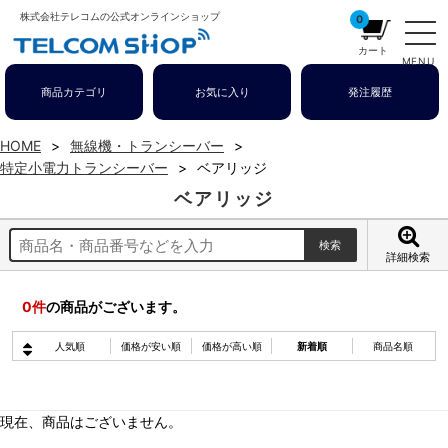
株式会社テレコムの公式オンラインショップ
0
カート
MENU
商品カテゴリ
お気に入り
発注履歴
HOME
無線機・トランシーバー
特定小電力トランシーバー
ベアリッジ
ベアリッジ
詳細検索
0
件
の商品がございます。
人気順
価格が安い順
価格が高い順
新着順
商品名順
現在、商品はございません。