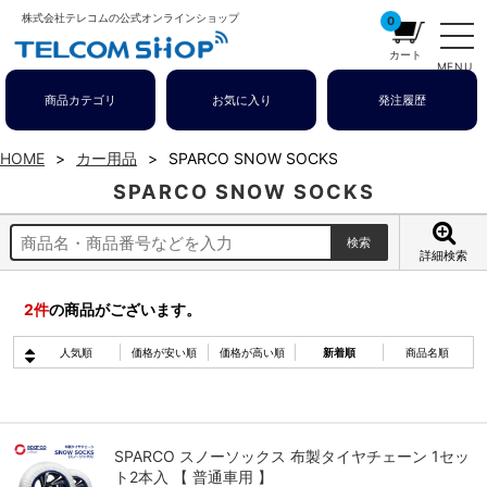
株式会社テレコムの公式オンラインショップ
0
カート
MENU
商品カテゴリ
お気に入り
発注履歴
HOME
カー用品
SPARCO SNOW SOCKS
SPARCO SNOW SOCKS
詳細検索
2
件
の商品がございます。
人気順
価格が安い順
価格が高い順
新着順
商品名順
SPARCO スノーソックス 布製タイヤチェーン 1セッ
ト2本入 【 普通車用 】