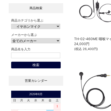
商品検索
商品カテゴリから選ぶ
メーカーから選ぶ
24,000
円
(税込
26,400
円)
商品名を入力
営業カレンダー
2026年8月
日
月
火
水
木
金
土
1