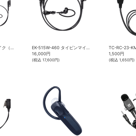
TH-02-460ME 咽喉マイク（耳かけイヤホン付属） STANDARD
EK-515W-460 タイピンマイク＆イヤホン STANDARD
16,000
円
1,500
円
(税込
17,600
円)
(税込
1,650
円)