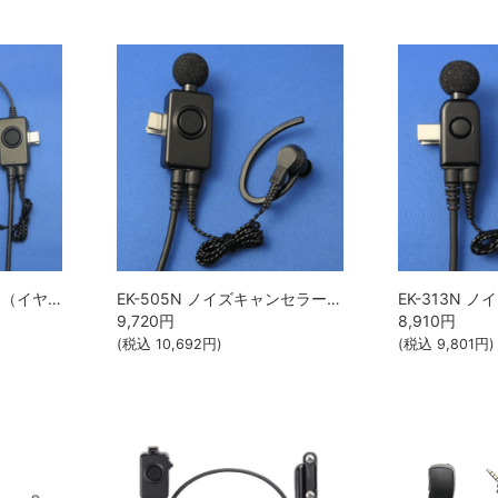
EK-304 袖付け型マイク（イヤホン付） エコテクノ （EKO TECHNO）
EK-505N ノイズキャンセラー型タイピンマイク イヤホン付 エコテクノ （EKO TECHNO）
9,720
円
8,910
円
(税込
10,692
円)
(税込
9,801
円)