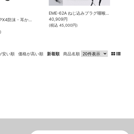
EME-62A ねじ込みプラグ咽喉マイク ALINCO
40,909
円
EME-914MA IPX4防沫・耳かけ型業務仕様イヤホンマイク ALINCO
(税込
45,000
円)
)
が安い順
価格が高い順
新着順
商品名順