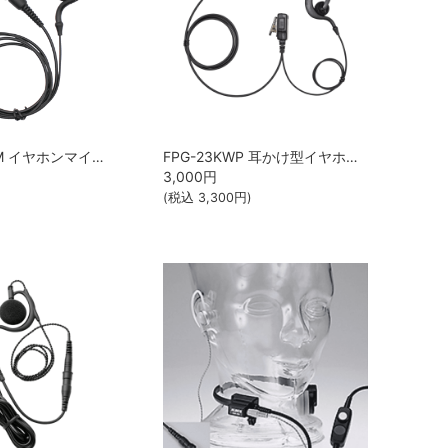
TC-RC-23-KM イヤホンマイク TELCOMSHOPオリジナル
FPG-23KWP 耳かけ型イヤホンマイク F.R.C.
3,000
円
(税込
3,300
円)