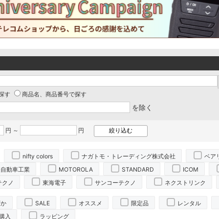
探す
商品名、商品番号で探す
を除く
円 ～
円
nifty colors
ナガトモ・トレーディング株式会社
ベア
央自動車工業
MOTOROLA
STANDARD
ICOM
テクノ
東海電子
サンコーテクノ
ネクストリンク
ずか
SALE
オススメ
限定品
レンタル
購入
ラッピング