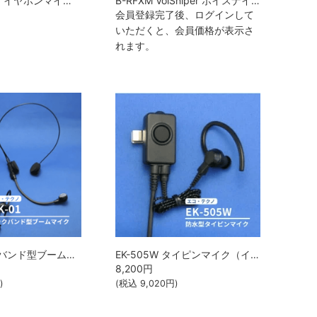
TC-RC-23-ST イヤホンマイク TELCOMSHOPオリジナル
B-RFXM VoiSniper ボイスナイパー RFXM ベアリッジ
会員登録完了後、ログインして
いただくと、会員価格が表示さ
れます。
NK-01 ネックバンド型ブームマイク エコテクノ （EKO TECHNO）
EK-505W タイピンマイク（イヤホン付） エコテクノ （EKO TECHNO）
8,200
円
)
(税込
9,020
円)