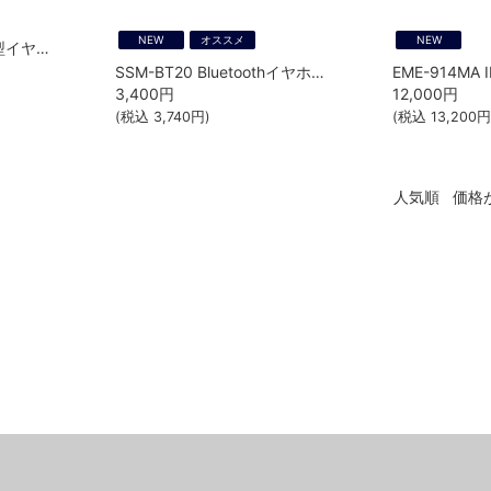
NEW
オススメ
NEW
FPG-22KWP インナー型イヤホンマイク F.R.C.
SSM-BT20 Bluetoothイヤホンマイク 八重洲無線（STANDARD HORIZON）
3,400
円
12,000
円
(税込
3,740
円)
(税込
13,200
円
人気順
価格