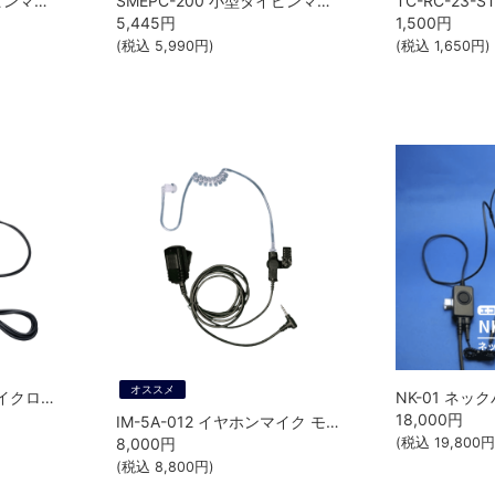
SMEPC-201 小型タイピンマイク&イヤホン 耳かけ付きインイヤーフィット型 八重洲無線（STANDARD HORIZON）
SMEPC-200 小型タイピンマイク&イヤホン 耳かけ付きオープンエアー型 八重洲無線（STANDARD HORIZON）
5,445
円
1,500
円
(税込
5,990
円)
(税込
1,650
円)
オススメ
HM-257LS イヤホンマイクロホン ICOM
18,000
円
IM-5A-012 イヤホンマイク モバイルクリエイト
8,000
円
(税込
19,800
円
(税込
8,800
円)