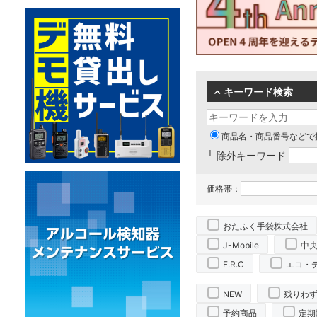
キーワード検索
商品名・商品番号などで
└ 除外キーワード
価格帯：
おたふく手袋株式会社
J-Mobile
中
F.R.C
エコ・
NEW
残りわ
予約商品
定期