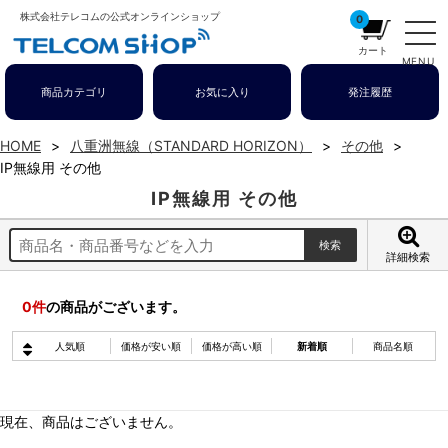
株式会社テレコムの公式オンラインショップ
0
カート
MENU
商品カテゴリ
お気に入り
発注履歴
HOME
八重洲無線（STANDARD HORIZON）
その他
IP無線用 その他
IP無線用 その他
詳細検索
0
件
の商品がございます。
人気順
価格が安い順
価格が高い順
新着順
商品名順
現在、商品はございません。