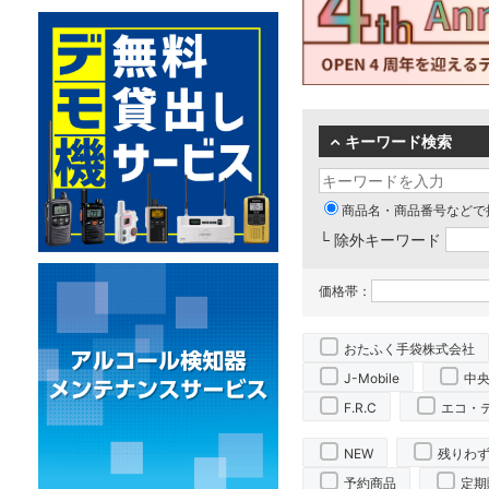
キーワード検索
商品名・商品番号などで
└ 除外キーワード
価格帯：
おたふく手袋株式会社
J-Mobile
中
F.R.C
エコ・
NEW
残りわ
予約商品
定期