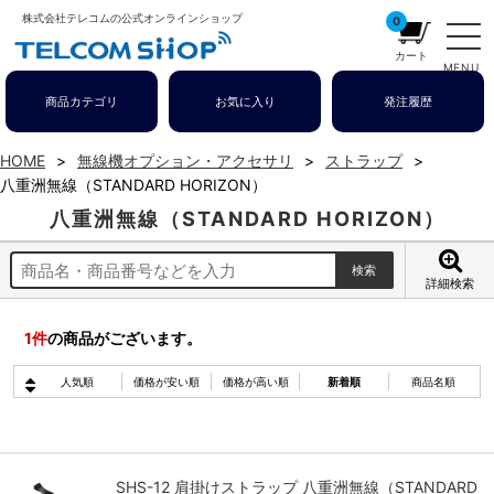
株式会社テレコムの公式オンラインショップ
0
カート
MENU
商品カテゴリ
お気に入り
発注履歴
HOME
無線機オプション・アクセサリ
ストラップ
八重洲無線（STANDARD HORIZON）
八重洲無線（STANDARD HORIZON）
詳細検索
1
件
の商品がございます。
人気順
価格が安い順
価格が高い順
新着順
商品名順
SHS-12 肩掛けストラップ 八重洲無線（STANDARD