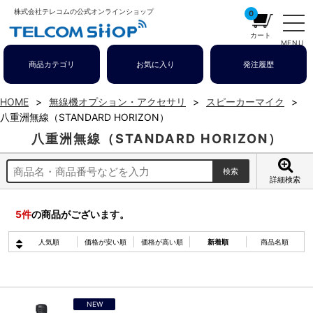
株式会社テレコムの公式オンラインショップ
0
カート
MENU
商品カテゴリ
お気に入り
発注履歴
HOME
無線機オプション・アクセサリ
スピーカーマイク
八重洲無線（STANDARD HORIZON）
八重洲無線（STANDARD HORIZON）
詳細検索
5
件
の商品がございます。
人気順
価格が安い順
価格が高い順
新着順
商品名順
NEW