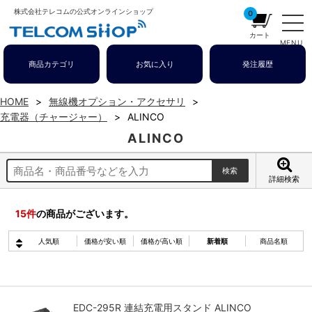
株式会社テレコムの公式オンラインショップ
0
カート
MENU
商品カテゴリ
お気に入り
発注履歴
HOME
無線機オプション・アクセサリ
充電器（チャージャー）
ALINCO
ALINCO
詳細検索
15
件
の商品がございます。
人気順
価格が安い順
価格が高い順
新着順
商品名順
EDC-295R 連結充電用スタンド ALINCO