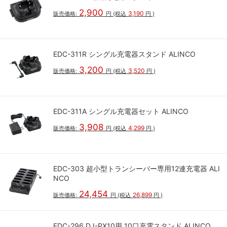
2,900
3,190
販売価格:
円
(税込
円
)
EDC-311R シングル充電器スタンド ALINCO
3,200
3,520
販売価格:
円
(税込
円
)
EDC-311A シングル充電器セット ALINCO
3,908
4,299
販売価格:
円
(税込
円
)
EDC-303 超小型トランシーバー専用12連充電器 ALI
NCO
24,454
26,899
販売価格:
円
(税込
円
)
EDC-296 DJ-PX10用 10口充電スタンド ALINCO