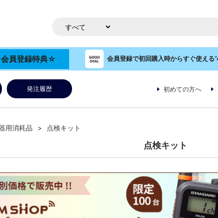
OP 会員登録特典☆
会員登録で初回購入時からすぐ使える”4
発注履歴
初めての方へ
器用消耗品
点検キット
点検キット