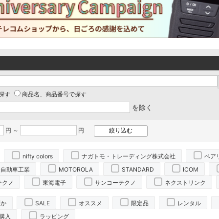
探す
商品名、商品番号で探す
を除く
円 ～
円
nifty colors
ナガトモ・トレーディング株式会社
ベア
央自動車工業
MOTOROLA
STANDARD
ICOM
テクノ
東海電子
サンコーテクノ
ネクストリンク
ずか
SALE
オススメ
限定品
レンタル
購入
ラッピング