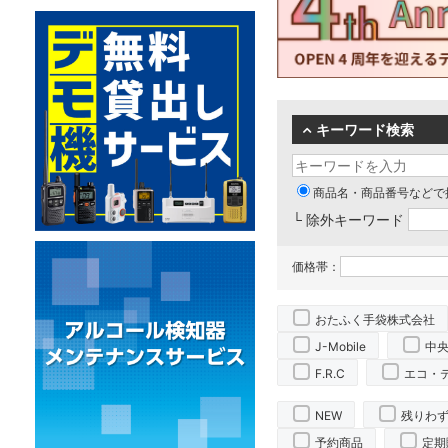
キーワード検索
商品名・商品番号などで
└ 除外キーワード
価格帯：
おたふく手袋株式会社
J-Mobile
中
F.R.C
エコ・
NEW
残りわ
予約商品
定期