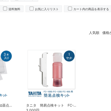
送料無料
お気に入りリスト
カート内の商品を表示する
人気順
価格
東海電子 アルコール検知器点検セット（1箱スプレー3本入）
タニタ 簡易点検キット FC-TEKT
3,000
円