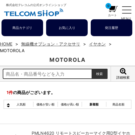
株式会社テレコムの公式オンラインショップ
0
カート
MENU
商品カテゴリ
お気に入り
発注履歴
HOME
無線機オプション・アクセサリ
イヤホン
MOTOROLA
MOTOROLA
詳細検索
1
件
の商品がございます。
人気順
価格が安い順
価格が高い順
新着順
商品名順
PMLN4620 リモートスピーカーマイク用D型イヤホ