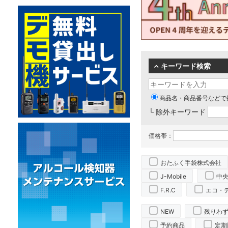
キーワード検索
商品名・商品番号などで
└ 除外キーワード
価格帯：
おたふく手袋株式会社
J-Mobile
中
F.R.C
エコ・
NEW
残りわ
予約商品
定期