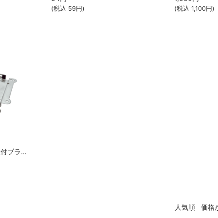
(税込
59
円)
(税込
1,100
円)
SMB-206 バッテリー取付ブラケット（SBR-34LI装着用） 八重洲無線（STANDARD HORIZON）
人気順
価格