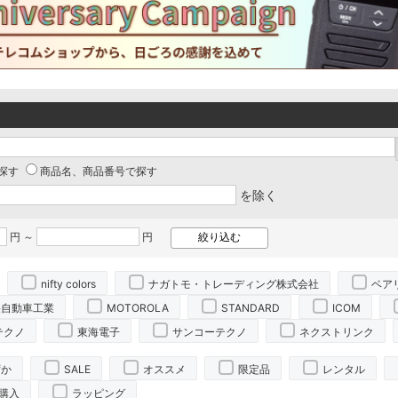
探す
商品名、商品番号で探す
を除く
円 ～
円
nifty colors
ナガトモ・トレーディング株式会社
ベア
央自動車工業
MOTOROLA
STANDARD
ICOM
テクノ
東海電子
サンコーテクノ
ネクストリンク
ずか
SALE
オススメ
限定品
レンタル
購入
ラッピング