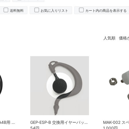
送料無料
お気に入りリスト
カート内の商品を表示する
人気順
価格
YSR0087476 MH-381A4B用 イヤーフック 1個
GEP-ESP-B 交換用イヤーパッド TELCOMSHOPオリジナル
54
円
1,000
円