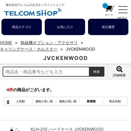
株式会社テレコムの公式オンラインショップ
0
カート
MENU
商品カテゴリ
お気に入り
発注履歴
HOME
無線機オプション・アクセサリ
キャリングケース・ホルスター
JVCKENWOOD
JVCKENWOOD
詳細検索
4
件
の商品がございます。
人気順
価格が安い順
価格が高い順
新着順
商品名順
KLH-210 ハードケース JVCKENWOOD