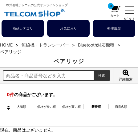
株式会社テレコムの公式オンラインショップ
0
カート
MENU
商品カテゴリ
お気に入り
発注履歴
HOME
無線機・トランシーバー
Bluetooth対応機種
ベアリッジ
ベアリッジ
詳細検索
0
件
の商品がございます。
人気順
価格が安い順
価格が高い順
新着順
商品名順
現在、商品はございません。