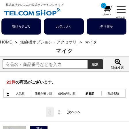
株式会社テレコムの公式オンラインショップ
0
カート
MENU
商品カテゴリ
お気に入り
発注履歴
HOME
無線機オプション・アクセサリ
マイク
マイク
詳細検索
22
件
の商品がございます。
人気順
価格が安い順
価格が高い順
新着順
商品名順
1
2
次へ>>
NEW