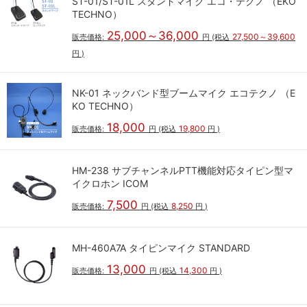
ST-01/ST-01L スタンドマイク エコ・テクノ （EKO
TECHNO）
25,000～36,000
27,500～39,600
販売価格:
円
(税込
円
)
NK-01 ネックバンド型ブームマイク エコテクノ （E
KO TECHNO）
18,000
19,800
販売価格:
円
(税込
円
)
HM-238 サブチャンネルPTT機能対応タイピン型マ
イクロホン ICOM
7,500
8,250
販売価格:
円
(税込
円
)
MH-460A7A タイピンマイク STANDARD
13,000
14,300
販売価格:
円
(税込
円
)