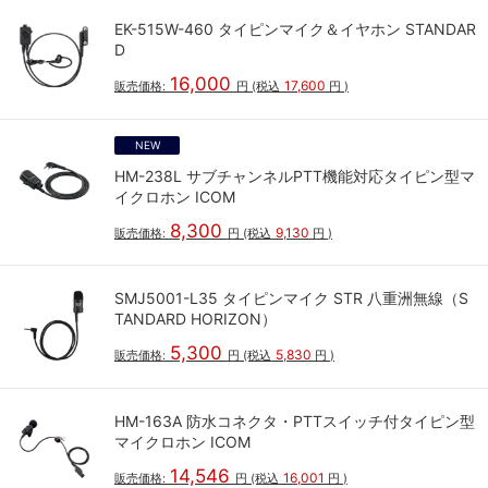
EK-515W-460 タイピンマイク＆イヤホン STANDAR
D
16,000
17,600
販売価格:
円
(税込
円
)
NEW
HM-238L サブチャンネルPTT機能対応タイピン型マ
イクロホン ICOM
8,300
9,130
販売価格:
円
(税込
円
)
SMJ5001-L35 タイピンマイク STR 八重洲無線（S
TANDARD HORIZON）
5,300
5,830
販売価格:
円
(税込
円
)
HM-163A 防水コネクタ・PTTスイッチ付タイピン型
マイクロホン ICOM
14,546
16,001
販売価格:
円
(税込
円
)