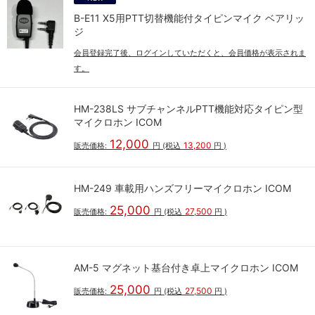
B-E11 X5用PTT切替機能付タイピンマイク ベアリッ
ジ
会員登録完了後、ログインしていただくと、会員価格が表示されま
す。
HM-238LS サブチャンネルPTT機能対応タイピン型
マイクロホン ICOM
12,000
13,200
販売価格:
円
(税込
円
)
HM-249 車載用ハンズフリーマイクロホン ICOM
25,000
27,500
販売価格:
円
(税込
円
)
AM-5 マグネット基台付き卓上マイクロホン ICOM
25,000
27,500
販売価格:
円
(税込
円
)