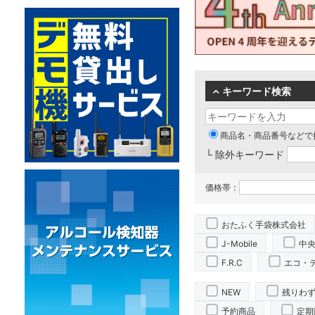
キーワード検索
商品名・商品番号などで
└ 除外キーワード
価格帯：
おたふく手袋株式会社
J-Mobile
中
F.R.C
エコ・
NEW
残りわ
予約商品
定期