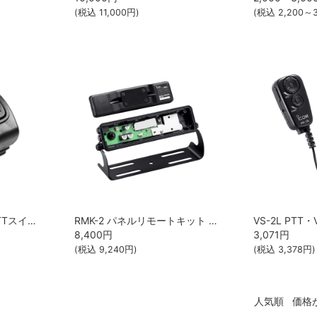
(税込
11,000
円)
(税込
2,200～3
IJK-PTT-01 リモートPTTスイッチ/フィンガータイプ ICOM
RMK-2 パネルリモートキット iCOM
8,400
円
3,071
円
(税込
9,240
円)
(税込
3,378
円)
人気順
価格