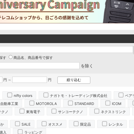
探す
商品名、商品番号で探す
を除く
円 ～
円
nifty colors
ナガトモ・トレーディング株式会社
ベア
央自動車工業
MOTOROLA
STANDARD
ICOM
テクノ
東海電子
サンコーテクノ
ネクストリンク
ずか
SALE
オススメ
限定品
レンタル
購入
ラッピング