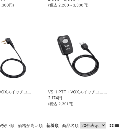
,300
円)
(税込
2,200～3,300
円)
VS-2L PTT・VOXスイッチユニット ICOM
VS-1 PTT・VOXスイッチユニット iCOM
2,174
円
(税込
2,391
円)
が安い順
価格が高い順
新着順
商品名順