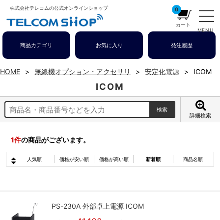
株式会社テレコムの公式オンラインショップ
0
カート
MENU
商品カテゴリ
お気に入り
発注履歴
HOME
無線機オプション・アクセサリ
安定化電源
ICOM
ICOM
詳細検索
1
件
の商品がございます。
人気順
価格が安い順
価格が高い順
新着順
商品名順
PS-230A 外部卓上電源 ICOM