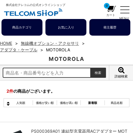
株式会社テレコムの公式オンラインショップ
0
カート
MENU
商品カテゴリ
お気に入り
発注履歴
HOME
無線機オプション・アクセサリ
アダプタ・ケーブル
MOTOROLA
MOTOROLA
詳細検索
2
件
の商品がございます。
人気順
価格が安い順
価格が高い順
新着順
商品名順
PS000369A01 連結型充電器用ACアダプター MOT