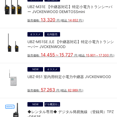
UBZ-M31E 【中継器対応】特定小電力トランシーバ
ー JVCKENWOOD DEMITOSSmini
13,320
14,652
販売価格:
円
(税込
円
)
オススメ
社内販売
UBZ-M51SE /LE 【中継器対応】特定小電力トランシ
ーバー JVCKENWOOD
14,455～15,727
15,901～17,300
販売価格:
円
(税込
円
)
NEW
オススメ
UBZ-R51 室内用特定小電力中継器 JVCKENWOOD
57,263
62,989
販売価格:
円
(税込
円
)
NEW
デモ機貸出し
◆レンタル専用◆ デジタル簡易無線 （登録局）TPZ
-D563E