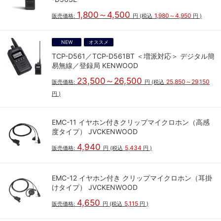
1,800～4,500
1,980～4,950
販売価格:
円
(税込
円
)
NEW
オススメ
TCP-D561／TCP-D561BT ＜増派対応＞ デジタル簡
易無線／登録局 KENWOOD
23,500～26,500
25,850～29,150
販売価格:
円
(税込
円
)
EMC-11 イヤホン付きクリップマイクロホン（高感
度タイプ） JVCKENWOOD
4,940
5,434
販売価格:
円
(税込
円
)
EMC-12 イヤホン付き クリップマイクロホン（耳掛
けタイプ） JVCKENWOOD
4,650
5,115
販売価格:
円
(税込
円
)