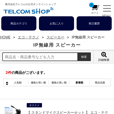
株式会社テレコムの公式オンラインショップ
0
カート
MENU
商品カテゴリ
お気に入り
発注履歴
HOME
エコ・テクノ
スピーカー
IP無線用 スピーカー
IP無線用 スピーカー
詳細検索
2
件
の商品がございます。
人気順
価格が安い順
価格が高い順
新着順
商品名順
オススメ
【 スタンドマイクスピーカーセット 】 エコ・テク