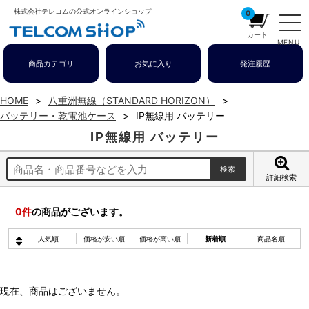
株式会社テレコムの公式オンラインショップ
0
カート
MENU
商品カテゴリ
お気に入り
発注履歴
HOME
八重洲無線（STANDARD HORIZON）
バッテリー・乾電池ケース
IP無線用 バッテリー
IP無線用 バッテリー
詳細検索
0
件
の商品がございます。
人気順
価格が安い順
価格が高い順
新着順
商品名順
現在、商品はございません。