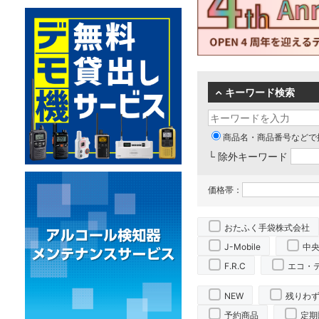
キーワード検索
商品名・商品番号などで
└ 除外キーワード
価格帯：
おたふく手袋株式会社
J-Mobile
中
F.R.C
エコ・
NEW
残りわ
予約商品
定期