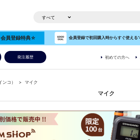
OP 会員登録特典☆
会員登録で初回購入時からすぐ使える”4
発注履歴
初めての方へ
ルインコ）
マイク
マイク