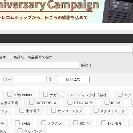
探す
商品名、商品番号で探す
を除く
円 ～
円
nifty colors
ナガトモ・トレーディング株式会社
ベア
央自動車工業
MOTOROLA
STANDARD
ICOM
テクノ
東海電子
サンコーテクノ
ネクストリンク
ずか
SALE
オススメ
限定品
レンタル
購入
ラッピング