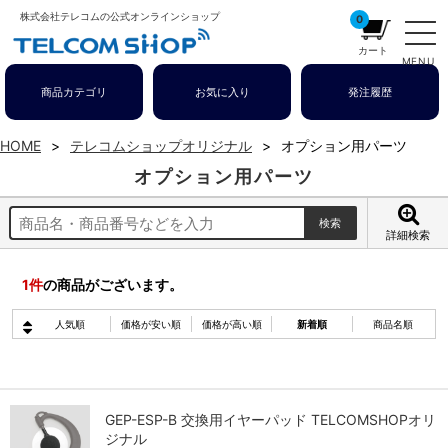
株式会社テレコムの公式オンラインショップ
0
カート
MENU
商品カテゴリ
お気に入り
発注履歴
HOME
テレコムショップオリジナル
オプション用パーツ
オプション用パーツ
詳細検索
1
件
の商品がございます。
人気順
価格が安い順
価格が高い順
新着順
商品名順
GEP-ESP-B 交換用イヤーパッド TELCOMSHOPオリ
ジナル