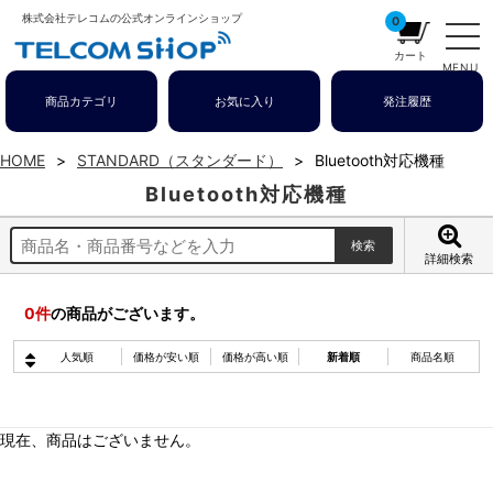
株式会社テレコムの公式オンラインショップ
0
カート
MENU
商品カテゴリ
お気に入り
発注履歴
HOME
STANDARD（スタンダード）
Bluetooth対応機種
Bluetooth対応機種
詳細検索
0
件
の商品がございます。
人気順
価格が安い順
価格が高い順
新着順
商品名順
現在、商品はございません。