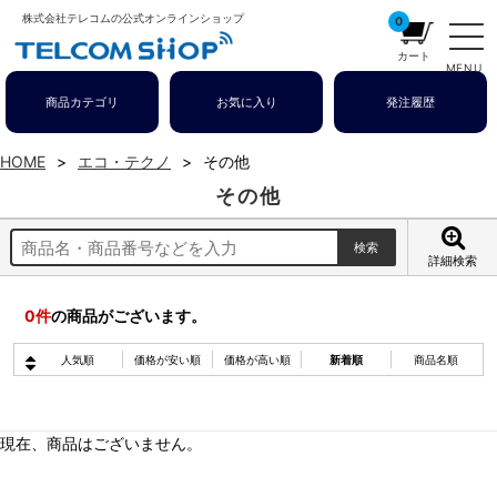
株式会社テレコムの公式オンラインショップ
0
カート
MENU
商品カテゴリ
お気に入り
発注履歴
HOME
エコ・テクノ
その他
その他
詳細検索
0
件
の商品がございます。
人気順
価格が安い順
価格が高い順
新着順
商品名順
現在、商品はございません。