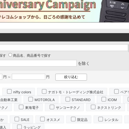
探す
商品名、商品番号で探す
を除く
円 ～
円
nifty colors
ナガトモ・トレーディング株式会社
ベア
央自動車工業
MOTOROLA
STANDARD
ICOM
テクノ
東海電子
サンコーテクノ
ネクストリンク
ずか
SALE
オススメ
限定品
レンタル
購入
ラッピング