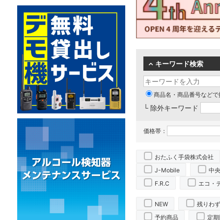
キーワード検索
商品名・商品番号などで
└ 除外キーワード
価格帯：
おたふく手袋株式会社
J-Mobile
中
F.R.C
エコ・
NEW
残りわ
予約商品
定期