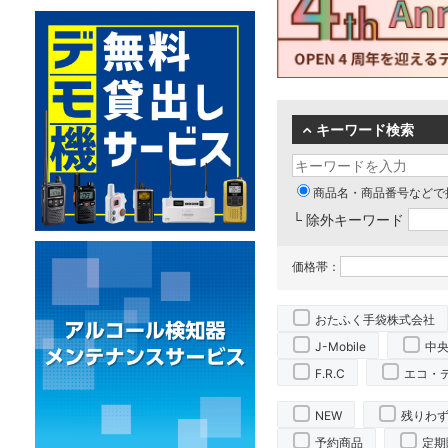
キーワード検索
商品名・商品番号などで
└ 除外キーワード
価格帯：
おたふく手袋株式会社
J-Mobile
中
F.R.C
エコ・
NEW
残りわ
予約商品
定期