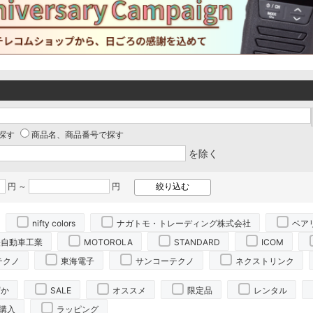
探す
商品名、商品番号で探す
を除く
円 ～
円
nifty colors
ナガトモ・トレーディング株式会社
ベア
央自動車工業
MOTOROLA
STANDARD
ICOM
テクノ
東海電子
サンコーテクノ
ネクストリンク
ずか
SALE
オススメ
限定品
レンタル
購入
ラッピング