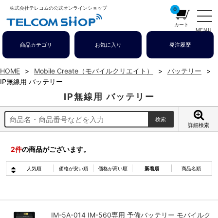
株式会社テレコムの公式オンラインショップ
0
カート
MENU
商品カテゴリ
お気に入り
発注履歴
HOME
Mobile Create（モバイルクリエイト）
バッテリー
IP無線用 バッテリー
IP無線用 バッテリー
詳細検索
2
件
の商品がございます。
人気順
価格が安い順
価格が高い順
新着順
商品名順
IM-5A-014 IM-560専用 予備バッテリー モバイルク