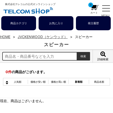
株式会社テレコムの公式オンラインショップ
0
カート
MENU
商品カテゴリ
お気に入り
発注履歴
HOME
JVCKENWOOD（ケンウッド）
スピーカー
スピーカー
詳細検索
0
件
の商品がございます。
人気順
価格が安い順
価格が高い順
新着順
商品名順
現在、商品はございません。